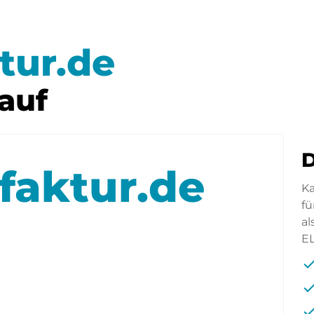
tur.de
auf
D
faktur.de
Ka
fü
al
E
che
che
che