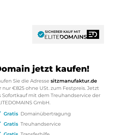
SICHERER KAUF MIT
verified
omain jetzt kaufen!
ufen Sie die Adresse
sitzmanufaktur.de
r nur
€825
ohne USt. zum Festpreis. Jetzt
s Sofortkauf mit dem Treuhandservice der
LITEDOMAINS GmbH.
ck
Gratis
Domainübertragung
ck
Gratis
Treuhandservice
ck
Gratis
Transferhilfe