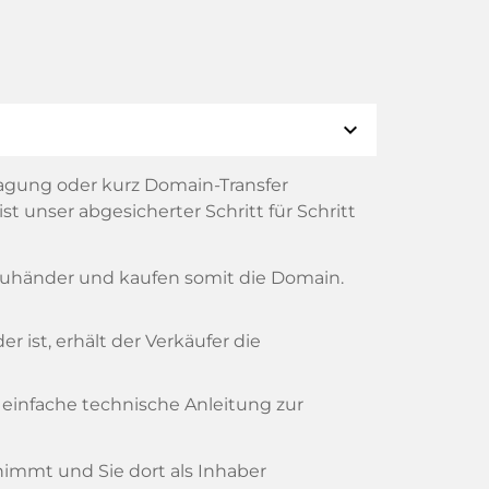
expand_more
agung oder kurz Domain-Transfer
t unser abgesicherter Schritt für Schritt
reuhänder und kaufen somit die Domain.
 ist, erhält der Verkäufer die
 einfache technische Anleitung zur
rnimmt und Sie dort als Inhaber