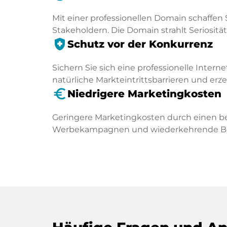
Mit einer professionellen Domain schaffen 
Stakeholdern. Die Domain strahlt Seriosität 
health_and_safety
Schutz vor der Konkurrenz
Sichern Sie sich eine professionelle Intern
natürliche Markteintrittsbarrieren und er
euro_symbol
Niedrigere Marketingkosten
Geringere Marketingkosten durch einen be
Werbekampagnen und wiederkehrende Besu